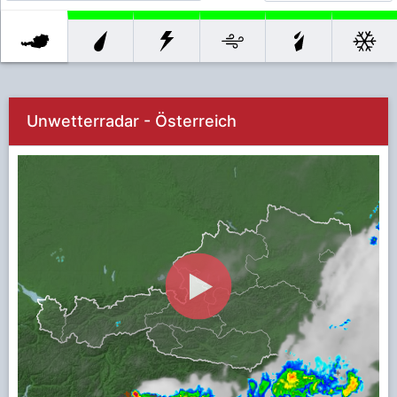
Alle
Regen
Gewitter
Wind
Gefrierend
Schneefall
Warnungen
und Hagel
er Regen
Unwetterradar - Österreich