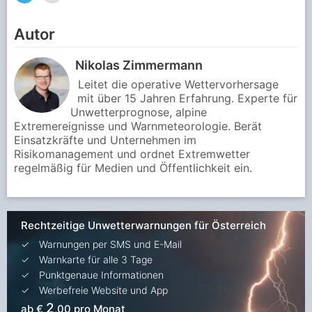
Autor
Nikolas Zimmermann
Leitet die operative Wettervorhersage
mit über 15 Jahren Erfahrung. Experte für
Unwetterprognose, alpine
Extremereignisse und Warnmeteorologie. Berät
Einsatzkräfte und Unternehmen im
Risikomanagement und ordnet Extremwetter
regelmäßig für Medien und Öffentlichkeit ein.
Rechtzeitige Unwetterwarnungen für Österreich
Warnungen per SMS und E-Mail
Warnkarte für alle 3 Tage
Punktgenaue Informationen
Werbefreie Website und App
2
ab €
,00 pro Monat