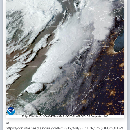
©
https://cdn.star.nesdis.noaa.gov/GOES19/ABI/SECTOR/umv/GEOCOLOR/