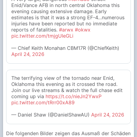
Enid/Vance AFB in north central Oklahoma this
evening causing extensive damage. Early
estimates is that it was a strong EF-4…numerous
injuries have been reported but no immediate
reports of fatalities.
#arwx
#okwx
pic.twitter.com/tmjgUIeGLi
— Chief Keith Monahan CBM17R (@ChiefKeith)
April 24, 2026
The terrifying view of the tornado near Enid,
Oklahoma this evening as it crossed the road.
Join our live streams & watch the full chase edit
coming up via
https://t.co/nieJn2YwxP
pic.twitter.com/tRrr00xA89
— Daniel Shaw (@DanielShawAU)
April 24, 2026
Die folgenden Bilder zeigen das Ausmaß der Schäden