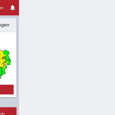
en
ngen
e
ch