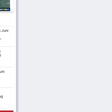
n Juni
t
n
5
uni
ag