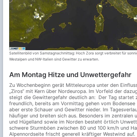
Satellitenbild von Samstagnachmittag: Hoch Zora sorgt verbreitet für sonn
Westalpen und NW-Italien sind Gewitter zu erwarten.
Am Montag Hitze und Unwettergefahr
Zu Wochenbeginn gerät Mitteleuropa unter den Einflus
„Ziros“ mit Kern über Nordeuropa. Im Vorfeld der dazu
steigt die Gewittergefahr deutlich an: Der Tag startet
freundlich, bereits am Vormittag gehen vom Bodensee b
aber erste Schauer und Gewitter nieder. Im Tagesverla
häufiger und breiten sich aus. Besonders im zentralen 
und Hügelland sowie im Norden besteht örtlich Unwette
schwere Sturmböen zwischen 80 und 100 km/h und Hag
Alpennordseite frischt generell kräftiger Westwind auf.