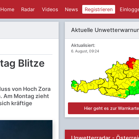
Home
Radar
Videos
News
Registrieren
Einlogg
Aktuelle Unwetterwarnu
Aktualisiert:
6. August, 09:24
ag Blitze
luss von Hoch Zora
n. Am Montag zieht
sich kräftige
Hier geht es zur Warnkart
Unwetterradar - Österrei