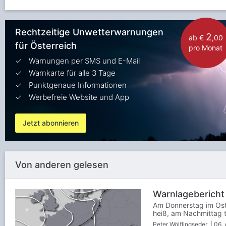
Rechtzeitige Unwetterwarnungen
2
ab €
,00
für Österreich
pro Monat
Warnungen per SMS und E-Mail
Warnkarte für alle 3 Tage
Punktgenaue Informationen
Werbefreie Website und App
Jetzt abonnieren
Von anderen gelesen
Warnlagebericht
Am Donnerstag im Ost
heiß, am Nachmittag te
Peter Wölflingseder
| 06. 