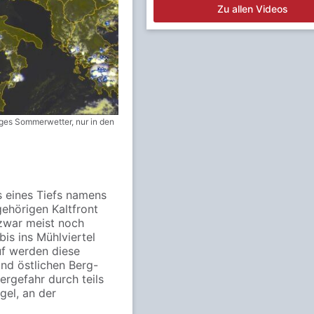
Zu allen Videos
iges Sommerwetter, nur in den
s eines Tiefs namens
gehörigen Kaltfront
 zwar meist noch
is ins Mühlviertel
uf werden diese
und östlichen Berg-
rgefahr durch teils
el, an der