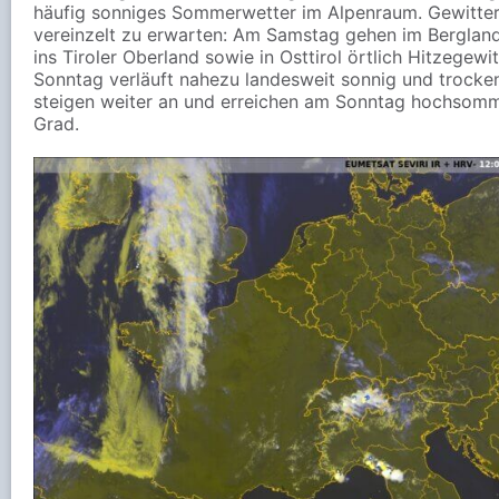
häufig sonniges Sommerwetter im Alpenraum. Gewitter 
vereinzelt zu erwarten: Am Samstag gehen im Bergland
ins Tiroler Oberland sowie in Osttirol örtlich Hitzegewit
Sonntag verläuft nahezu landesweit sonnig und trocke
steigen weiter an und erreichen am Sonntag hochsomm
Grad.