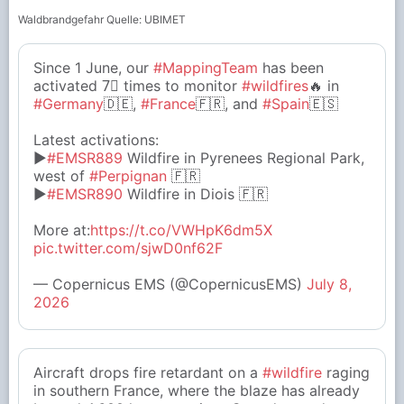
Waldbrandgefahr Quelle: UBIMET
Since 1 June, our
#MappingTeam
has been
activated 7⃣ times to monitor
#wildfires
🔥 in
#Germany
🇩🇪,
#France
🇫🇷, and
#Spain
🇪🇸
Latest activations:
▶️
#EMSR889
Wildfire in Pyrenees Regional Park,
west of
#Perpignan
🇫🇷
▶️
#EMSR890
Wildfire in Diois 🇫🇷
More at:
https://t.co/VWHpK6dm5X
pic.twitter.com/sjwD0nf62F
— Copernicus EMS (@CopernicusEMS)
July 8,
2026
Aircraft drops fire retardant on a
#wildfire
raging
in southern France, where the blaze has already